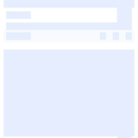
-
-
-
-
-
-