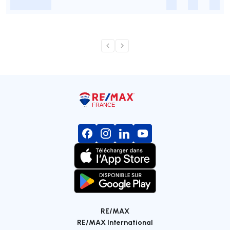
-
-
-
-
RE/MAX
RE/MAX International