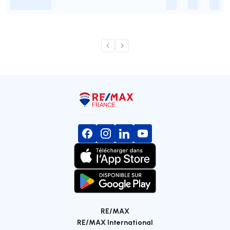
-
-
-
-
RE/MAX
RE/MAX International