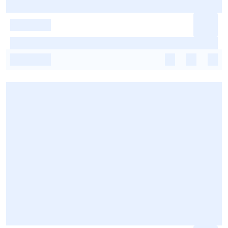
-
-
-
-
-
-