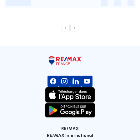
-
-
-
-
RE/MAX
RE/MAX International