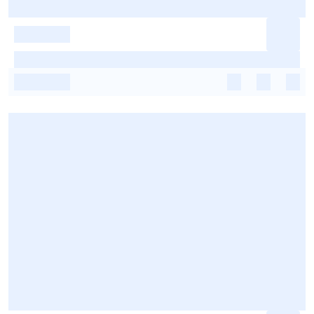
-
-
-
-
-
-