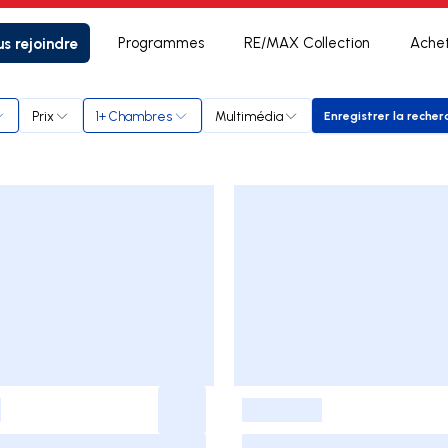
s rejoindre
Programmes
RE/MAX Collection
Ache
Prix
1+ Chambres
Multimédia
Enregistrer la recher
Enregistr
-
-