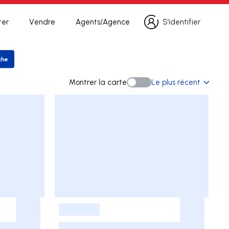
ter
Vendre
Agents/Agence
S’identifier
S’identifier
che
er la recherche
Montrer la carte
Le plus récent
Montrer la carte
-
-