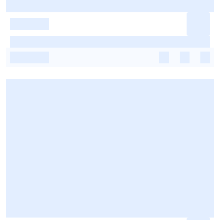
-
-
-
-
-
-