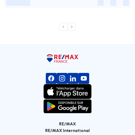
-
-
-
-
RE/MAX
RE/MAX International