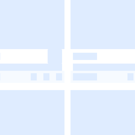
-
-
-
-
-
-
-