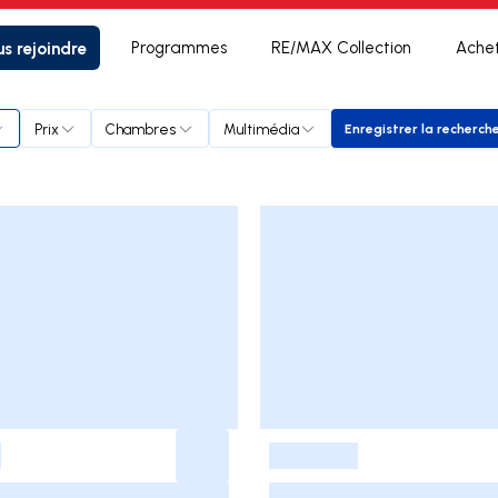
s rejoindre
Programmes
RE/MAX Collection
Ache
Prix
Chambres
Multimédia
Enregistrer la recherch
Enregistrer
-
-