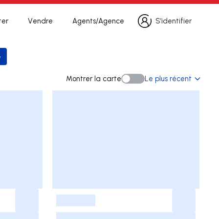
ter
Vendre
Agents/Agence
S’identifier
S’identifier
e
 la recherche
Montrer la carte
Le plus récent
Montrer la carte
-
-