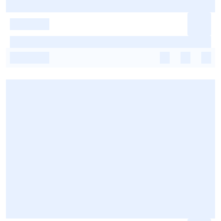
-
-
-
-
-
-