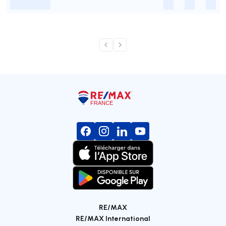
-
-
-
-
RE/MAX
RE/MAX International