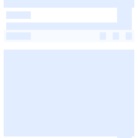
-
-
-
-
-
-