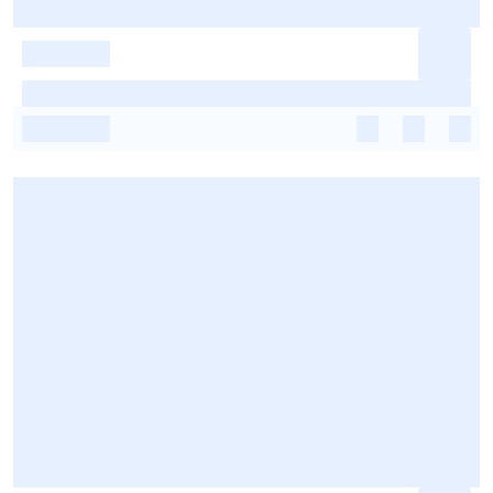
-
-
-
-
-
-