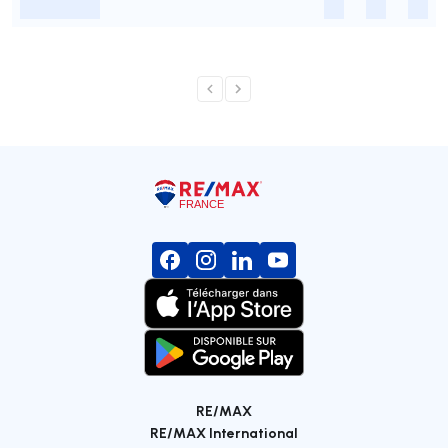
-
-
-
-
RE/MAX
RE/MAX International