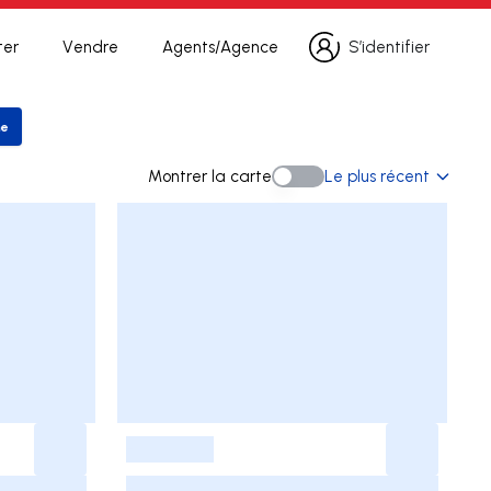
ter
Vendre
Agents/Agence
S’identifier
S’identifier
he
r la recherche
Montrer la carte
Le plus récent
Montrer la carte
-
-