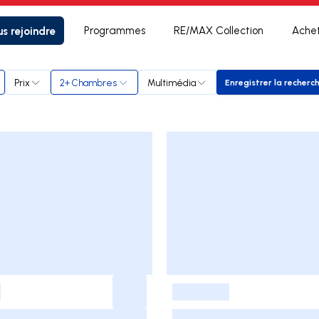
s rejoindre
Programmes
RE/MAX Collection
Ache
Prix
2+ Chambres
Multimédia
Enregistrer la recherc
Enregistre
-
-