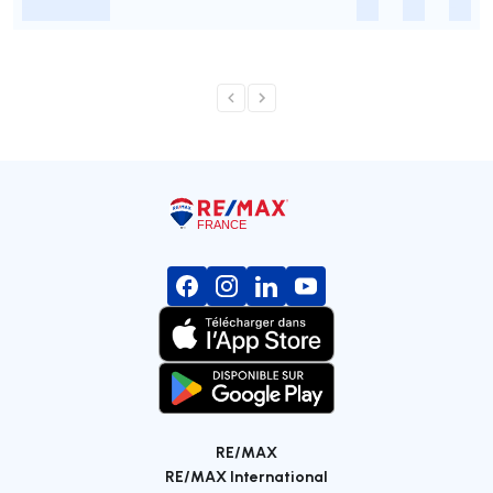
-
-
-
-
RE/MAX
RE/MAX International