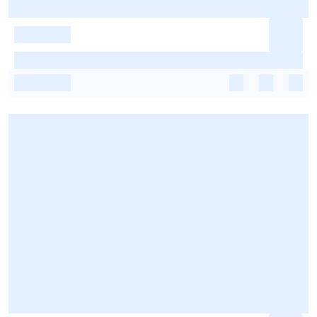
-
-
-
-
-
-