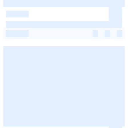
-
-
-
-
-
-