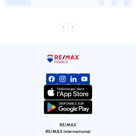
-
-
-
-
RE/MAX
RE/MAX International