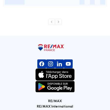
-
-
-
-
RE/MAX
RE/MAX International