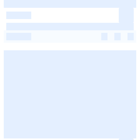
-
-
-
-
-
-