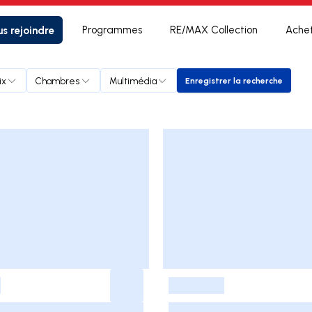
s rejoindre
Programmes
RE/MAX Collection
Ache
ix
Chambres
Multimédia
Enregistrer la recherche
Enregistrer la rech
-
-