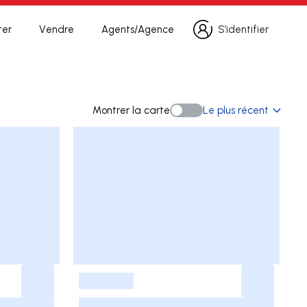
ter
Vendre
Agents/Agence
S’identifier
S’identifier
erche
Montrer la carte
Le plus récent
Montrer la carte
-
-