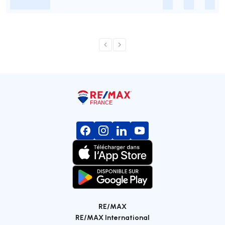
-
-
-
-
RE/MAX
RE/MAX International