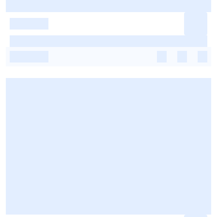
-
-
-
-
-
-