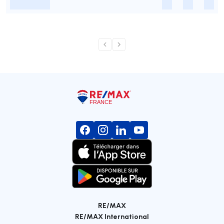
-
-
-
-
RE/MAX
RE/MAX International