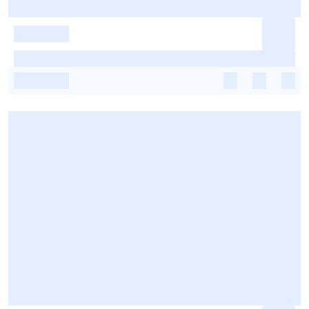
-
-
-
-
-
-