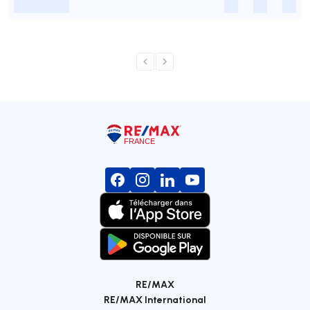
-
-
-
-
RE/MAX
RE/MAX International