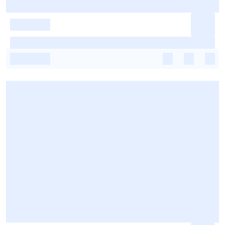
-
-
-
-
-
-