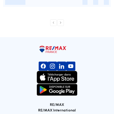
-
-
-
-
RE/MAX
RE/MAX International