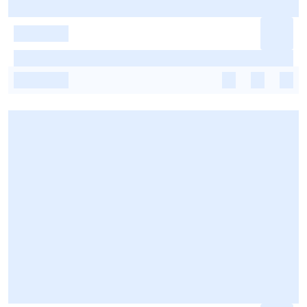
-
-
-
-
-
-