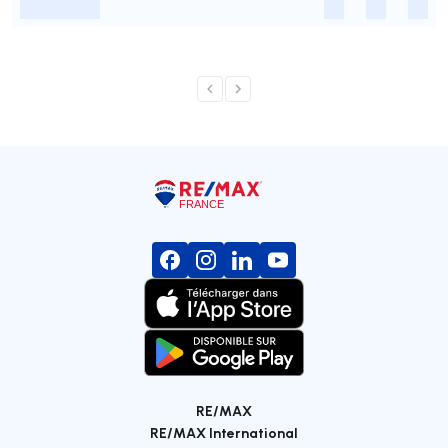
-
-
-
-
RE/MAX
RE/MAX International