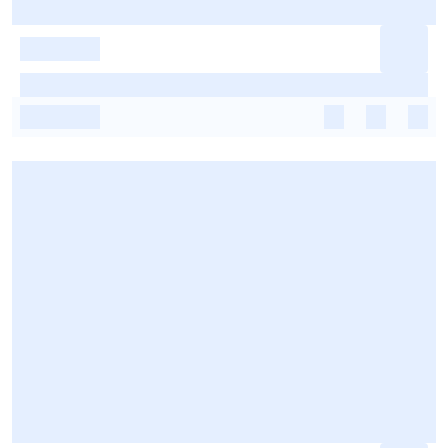
-
-
-
-
-
-