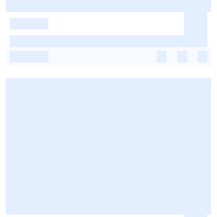
-
-
-
-
-
-