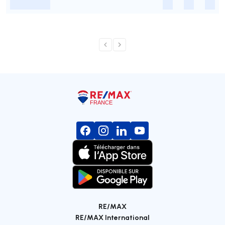
-
-
-
-
RE/MAX
RE/MAX International