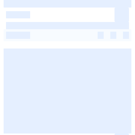
-
-
-
-
-
-