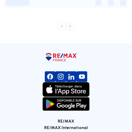
-
-
-
-
RE/MAX
RE/MAX International