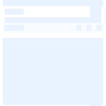
-
-
-
-
-
-