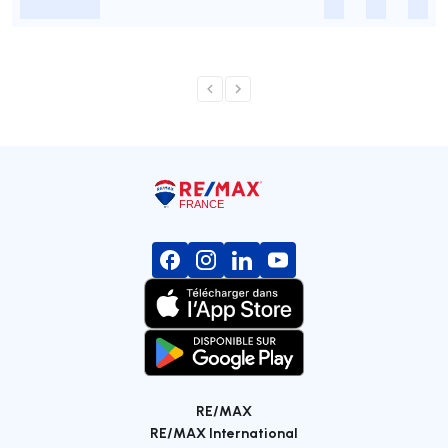
-
-
-
-
RE/MAX
RE/MAX International