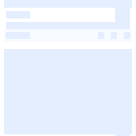
-
-
-
-
-
-