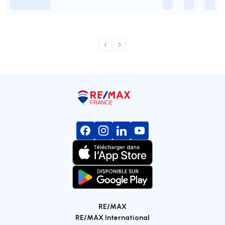
-
-
-
-
RE/MAX
RE/MAX International