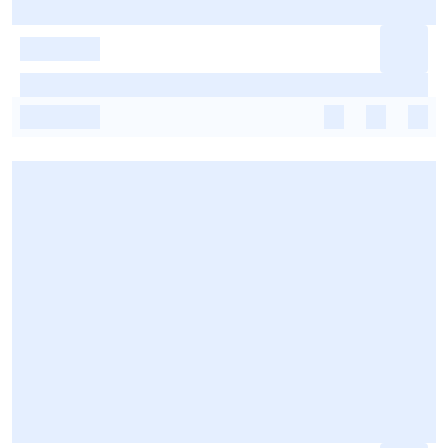
-
-
-
-
-
-