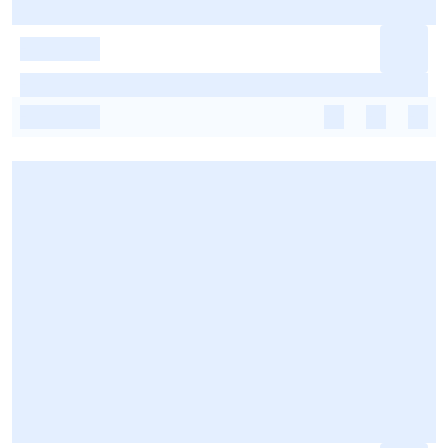
-
-
-
-
-
-