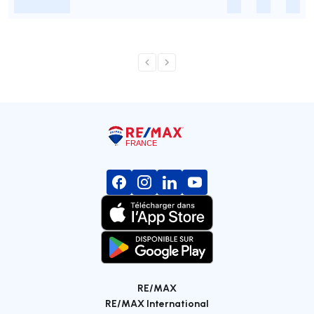
-
-
-
-
RE/MAX
RE/MAX International