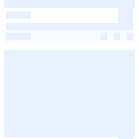
-
-
-
-
-
-