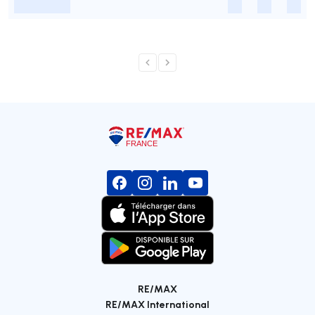
-
-
-
-
RE/MAX
RE/MAX International