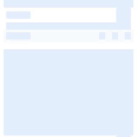
-
-
-
-
-
-