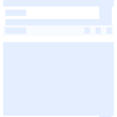
-
-
-
-
-
-