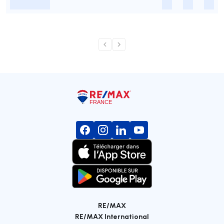
-
-
-
-
RE/MAX
RE/MAX International