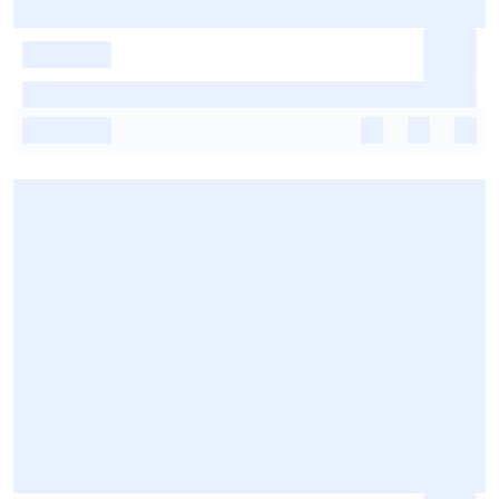
-
-
-
-
-
-