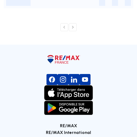
-
-
-
-
RE/MAX
RE/MAX International