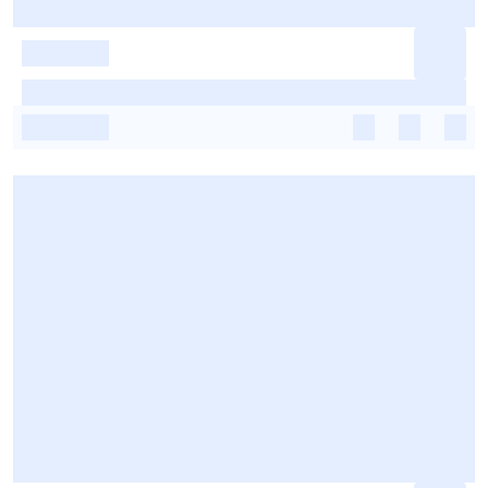
-
-
-
-
-
-