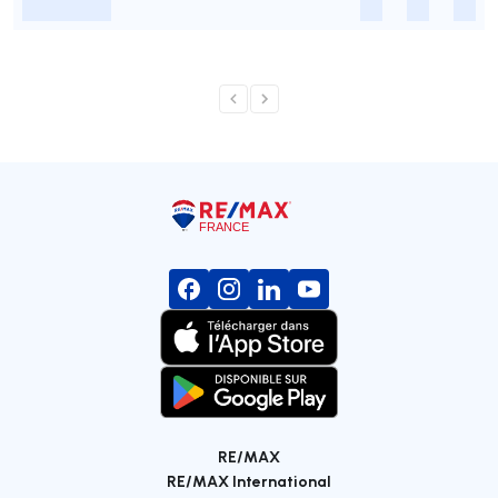
-
-
-
-
RE/MAX
RE/MAX International