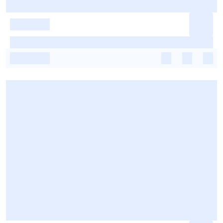
-
-
-
-
-
-