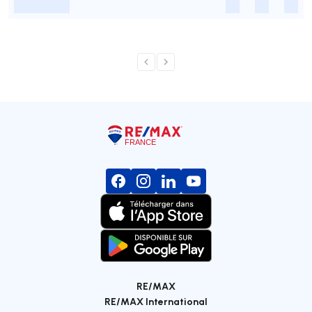
-
-
-
-
RE/MAX
RE/MAX International