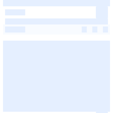
-
-
-
-
-
-