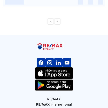
-
-
-
-
RE/MAX
RE/MAX International