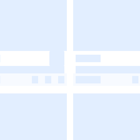
-
-
-
-
-
-
-