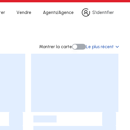
ter
Vendre
Agents/Agence
S’identifier
S’identifier
erche
Montrer la carte
Le plus récent
Montrer la carte
-
-