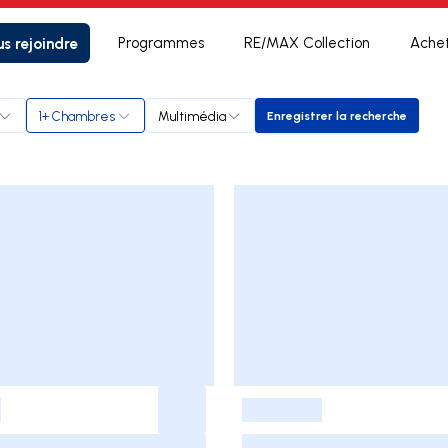
s rejoindre
Programmes
RE/MAX Collection
Ache
1+ Chambres
Multimédia
Enregistrer la recherche
Enregistrer la rech
-
-