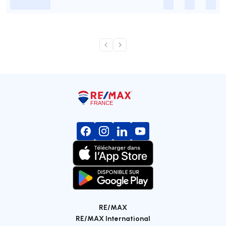
-
-
-
-
RE/MAX
RE/MAX International