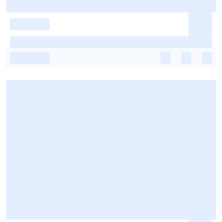
-
-
-
-
-
-