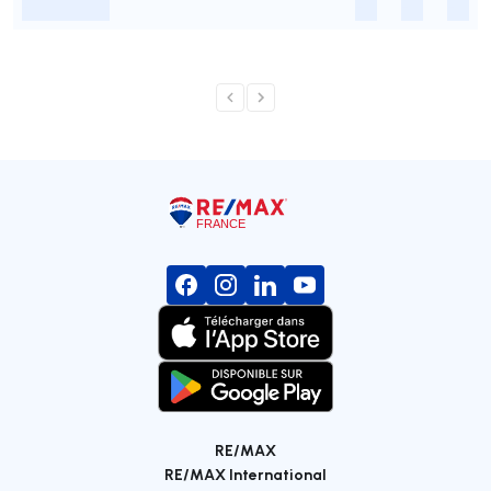
-
-
-
-
RE/MAX
RE/MAX International