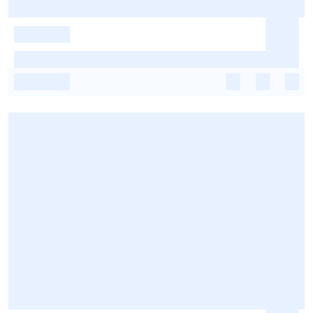
-
-
-
-
-
-