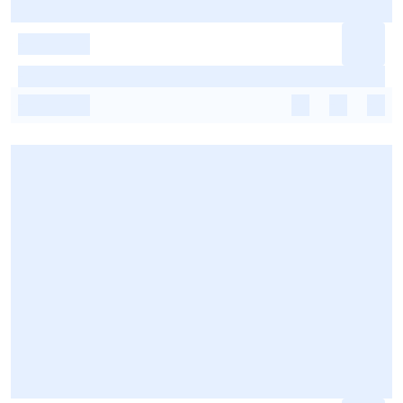
-
-
-
-
-
-