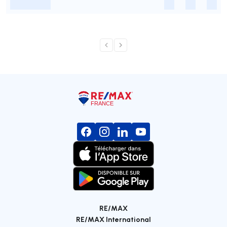
-
-
-
-
RE/MAX
RE/MAX International