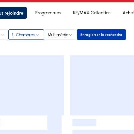
s rejoindre
Programmes
RE/MAX Collection
Ache
1+ Chambres
Multimédia
Enregistrer la recherche
Enregistrer la rec
-
-