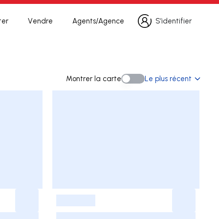
ter
Vendre
Agents/Agence
S’identifier
S’identifier
herche
Montrer la carte
Le plus récent
Montrer la carte
-
-