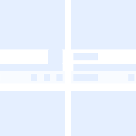
-
-
-
-
-
-
-