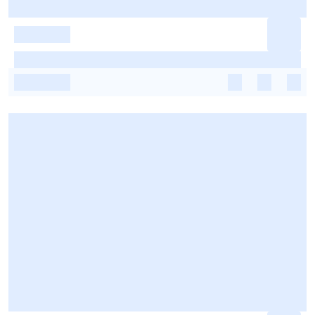
-
-
-
-
-
-