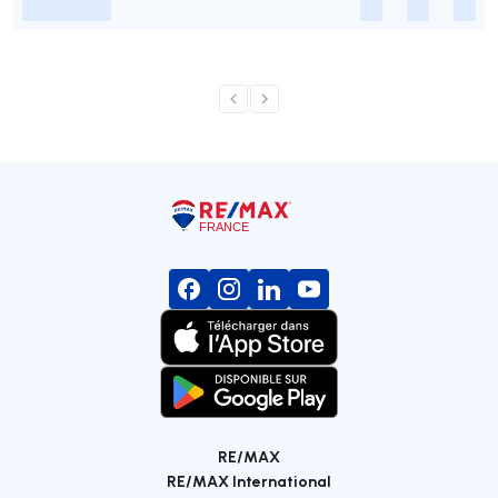
-
-
-
-
RE/MAX
RE/MAX International