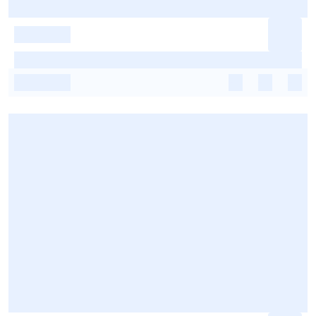
-
-
-
-
-
-