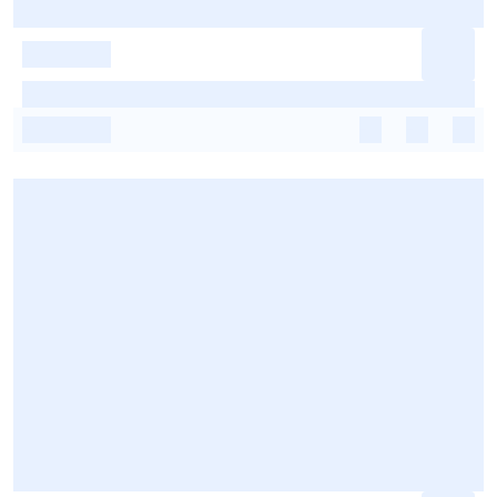
-
-
-
-
-
-