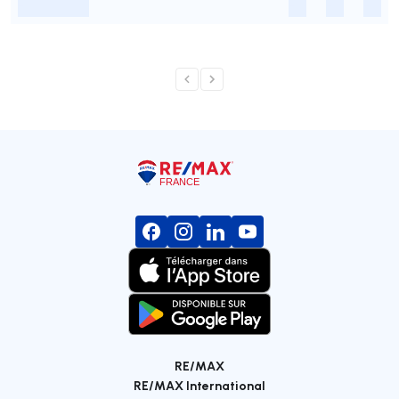
-
-
-
-
RE/MAX
RE/MAX International