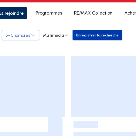
s rejoindre
Programmes
RE/MAX Collection
Ache
5+ Chambres
Multimédia
Enregistrer la recherche
Enregistrer la recherc
-
-