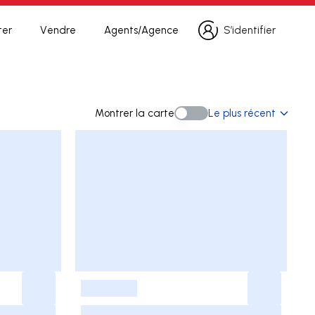
ter
Vendre
Agents/Agence
S’identifier
S’identifier
he
Montrer la carte
Le plus récent
Montrer la carte
-
-