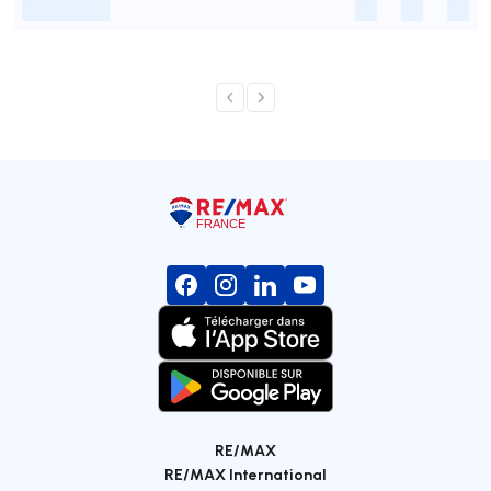
-
-
-
-
RE/MAX
RE/MAX International