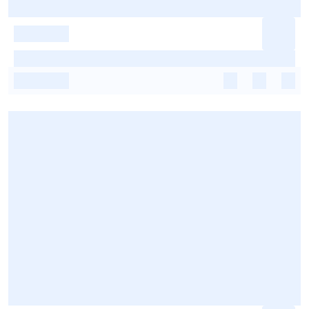
-
-
-
-
-
-