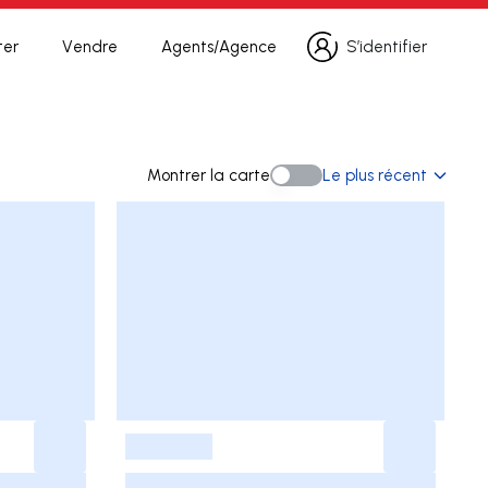
ter
Vendre
Agents/Agence
S’identifier
S’identifier
herche
Montrer la carte
Le plus récent
Montrer la carte
-
-