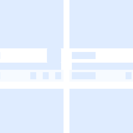
-
-
-
-
-
-
-