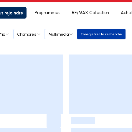
s rejoindre
Programmes
RE/MAX Collection
Ache
Prix
Chambres
Multimédia
Enregistrer la recherche
Enregistrer la rec
-
-