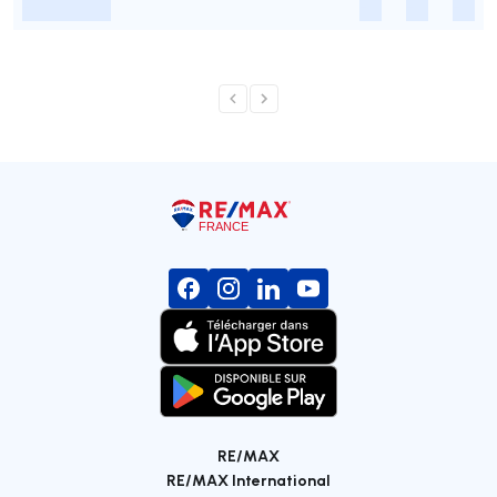
-
-
-
-
RE/MAX
RE/MAX International