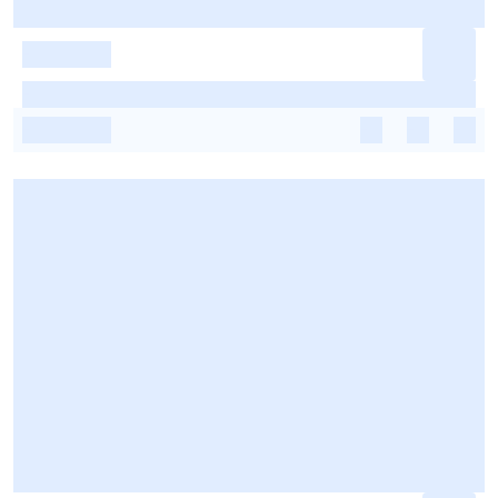
-
-
-
-
-
-