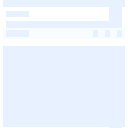
-
-
-
-
-
-