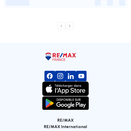
-
-
-
-
RE/MAX
RE/MAX International