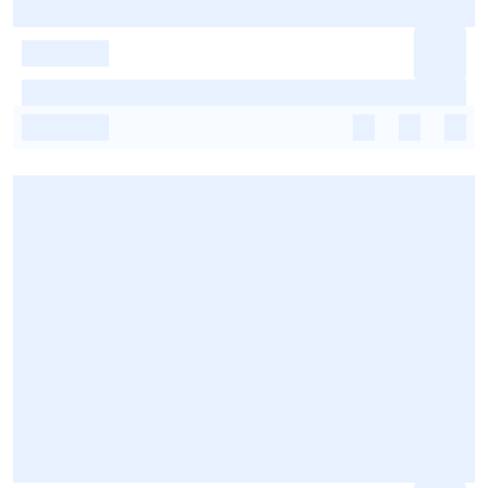
-
-
-
-
-
-