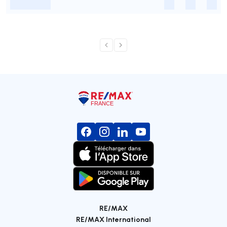
-
-
-
-
RE/MAX
RE/MAX International