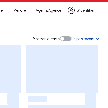
ter
Vendre
Agents/Agence
S’identifier
S’identifier
echerche
Montrer la carte
Le plus récent
Montrer la carte
-
-