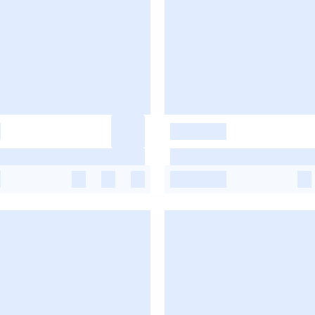
-
-
-
-
-
-
-