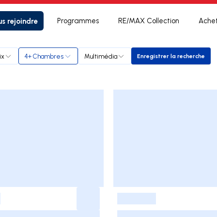
s rejoindre
Programmes
RE/MAX Collection
Ache
ix
4+ Chambres
Multimédia
Enregistrer la recherche
Enregistrer la r
-
-