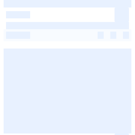
-
-
-
-
-
-