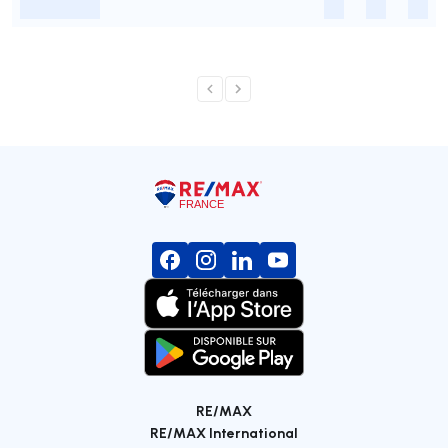
-
-
-
-
RE/MAX
RE/MAX International