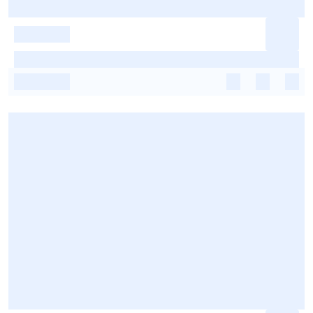
-
-
-
-
-
-