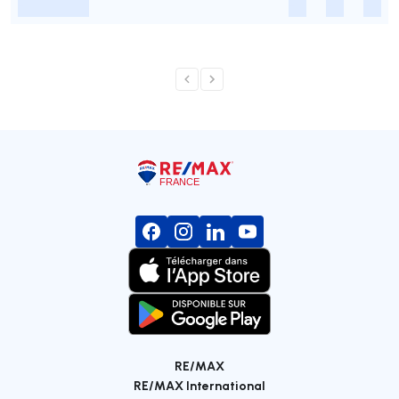
-
-
-
-
RE/MAX
RE/MAX International