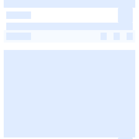
-
-
-
-
-
-